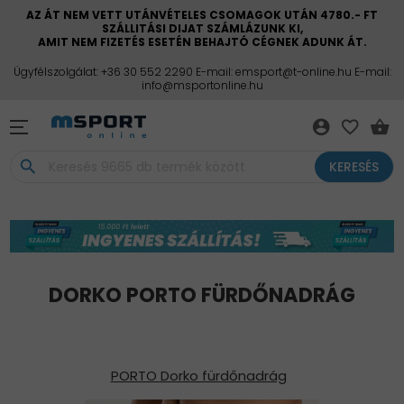
AZ ÁT NEM VETT UTÁNVÉTELES CSOMAGOK UTÁN 4780.- FT
SZÁLLITÁSI DIJAT SZÁMLÁZUNK KI,
AMIT NEM FIZETÉS ESETÉN BEHAJTÓ CÉGNEK ADUNK ÁT.
Ügyfélszolgálat: +36 30 552 2290 E-mail: emsport@t-online.hu E-mail:
info@msportonline.hu
account_circle
favorite_border
shopping_basket
search
KERESÉS
DORKO PORTO FÜRDŐNADRÁG
PORTO Dorko fürdőnadrág