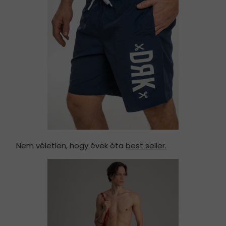
Nem véletlen, hogy évek óta
best seller.