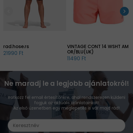
chevron_left
chevron_right
rad.hose.rs
VINTAGE CONT 14 WSHT AM
OR/BLU(UK)
21990 Ft
11490 Ft
Ne maradj le a legjobb ajánlatokról!
Iratkozz fel email értesítőnkre, ahol rendszeresen küldeni
fogjuk az aktuális ajánlatainkat!
Az első üzenetben egy meglepetés is vár majd rád!