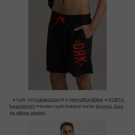
A nyílt vízi
hajókázás
tól a
termálfürdőkig
: a
PORTO
boardshort
minden nyári kaland során
könnyű, laza
és sikkes viselet.