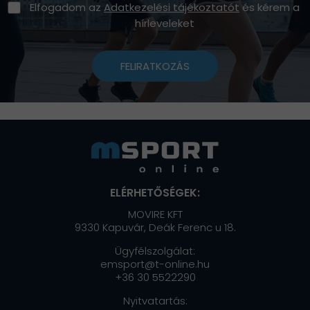
Elfogadom az
Adatkezelési tájékoztatót
és kérem a
hírleveleket
FELIRATKOZÁS
ELÉRHETŐSÉGEK:
MOVIRE KFT
9330 Kapuvár, Deák Ferenc u 18.
Ügyfélszolgálat:
emsport@t-online.hu
+36 30 5522290
Nyitvatartás: