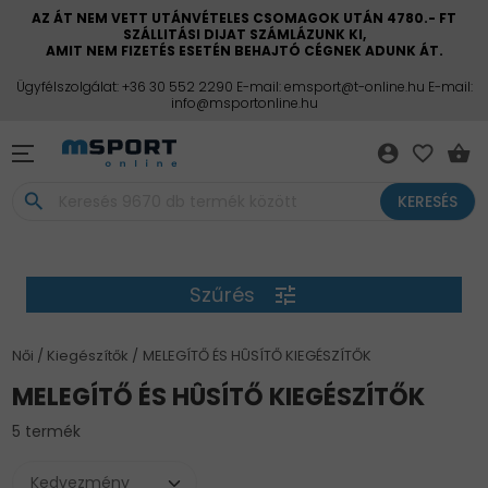
AZ ÁT NEM VETT UTÁNVÉTELES CSOMAGOK UTÁN 4780.- FT
SZÁLLITÁSI DIJAT SZÁMLÁZUNK KI,
AMIT NEM FIZETÉS ESETÉN BEHAJTÓ CÉGNEK ADUNK ÁT.
Ügyfélszolgálat: +36 30 552 2290 E-mail: emsport@t-online.hu E-mail:
info@msportonline.hu
account_circle
favorite_border
shopping_basket
search
KERESÉS
Szűrés
tune
Női
Kiegészítők
MELEGÍTŐ ÉS HÛSÍTŐ KIEGÉSZÍTŐK
MELEGÍTŐ ÉS HÛSÍTŐ KIEGÉSZÍTŐK
5 termék