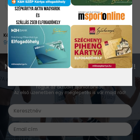
Kézmelegítő párna
990 Ft
Ne maradj le a legjobb ajánlatokról!
Iratkozz fel email értesítőnkre, ahol rendszeresen küldeni
fogjuk az aktuális ajánlatainkat!
Az első üzenetben egy meglepetés is vár majd rád!