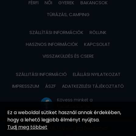
FÉRFI
NŐI
GYEREK
BAKANCSOK
TÚRÁZÁS, CAMPING
SZÁLLÍTÁSI INFORMÁCIÓK
RÓLUNK
HASZNOS INFORMÁCIÓK
KAPCSOLAT
VISSZAKÜLDÉS ÉS CSERE
SZÁLLITÁSI INFORMÁCIÓ
ELÁLLÁSI NYILATKOZAT
IMPRESSZUM
ÁSZF
ADATKEZELÉSI TÁJÉKOZTATÓ
Kövess minket a
Facebookon is!
Ez a weboldal sütiket használ annak érdekében,
hogy a lehető legjobb élményt nyújtsa.
Tudj meg többet
© MOVIRE Kft. | Minden jog fenntartva!