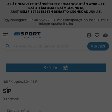
AZ ÁT NEM VETT UTÁNVÉTELES CSOMAGOK UTÁN 4780.- FT
SZÁLLITÁSI DIJAT SZÁMLÁZUNK KI,
AMIT NEM FIZETÉS ESETÉN BEHAJTÓ CÉGNEK ADUNK ÁT.
Ügyfélszolgálat: +36 30 552 2290 E-mail: emsport@t-online.hu E-mail:
info@msportonline.hu
account_circle
favorite_border
shopping_basket
search
KERESÉS
Szűrés
tune
Női
Kiegészítők
SÍP
SÍP
0 termék