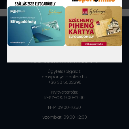
ELÉRHETŐSÉGEK:
MOVIRE KFT
9330 Kapuvár, Deák Ferenc u 18.
Ügyfélszolgálat:
emsport@t-online.hu
+36 30 5522290
Nyitvatartás:
K-SZ-CS: 9:00-17:00
H-P: 09:00-16:50
Szombat: 09:00-12:00