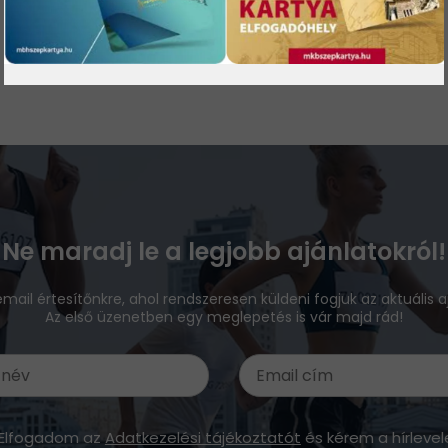
Ne maradj le a legjobb ajánlatokról!
 email értesítőnkre, ahol rendszeresen küldeni fogjuk az aktuális a
Az első üzenetben egy meglepetés is vár majd rád!
Elfogadom az
Adatkezelési tájékoztatót
és kérem a hírlevel