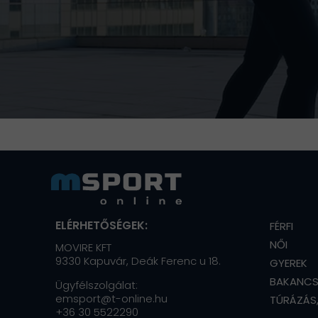
ELÉRHETŐSÉGEK:
FÉRFI
NŐI
MOVIRE KFT
9330 Kapuvár, Deák Ferenc u 18.
GYEREK
BAKANC
Ügyfélszolgálat:
emsport@t-online.hu
TÚRÁZÁS
+36 30 5522290