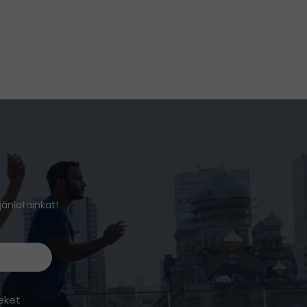
jánlatainkat!
eket