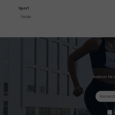
Sport
Úszás
Iratkozz fel