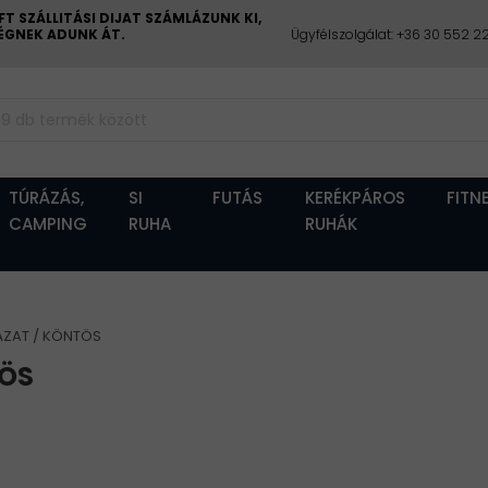
 SZÁLLITÁSI DIJAT SZÁMLÁZUNK KI,
CÉGNEK ADUNK ÁT.
Ügyfélszolgálat: +36 30 552 
TÚRÁZÁS,
SI
FUTÁS
KERÉKPÁROS
FITN
CAMPING
RUHA
RUHÁK
ÁZAT
KÖNTÖS
ÖS