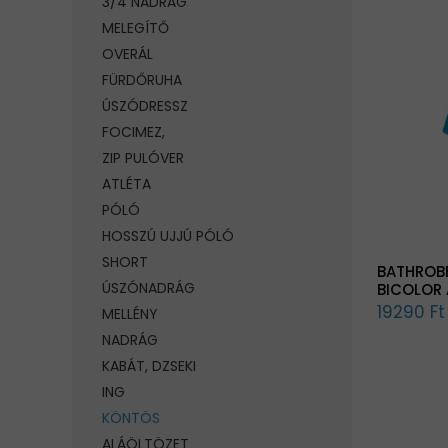
3/4 NADRÁG
MELEGÍTŐ
OVERÁL
FÜRDŐRUHA
ÚSZÓDRESSZ
FOCIMEZ,
ZIP PULÓVER
ATLÉTA
PÓLÓ
HOSSZÚ UJJÚ PÓLÓ
SHORT
BATHROB
ÚSZÓNADRÁG
BICOLOR 
19290 Ft
MELLÉNY
NADRÁG
KABÁT, DZSEKI
ING
KÖNTÖS
ALÁÖLTÖZET