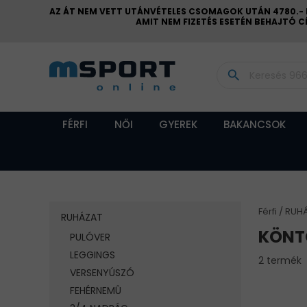
AZ ÁT NEM VETT UTÁNVÉTELES CSOMAGOK UTÁN 4780.- FT
AMIT NEM FIZETÉS ESETÉN BEHAJTÓ 
search
FÉRFI
NŐI
GYEREK
BAKANCSOK
Férfi
RUH
RUHÁZAT
KÖNT
PULÓVER
LEGGINGS
2 termék
VERSENYÚSZÓ
FEHÉRNEMÛ