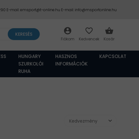
2290 E-mail: emsport@t-online.hu E-mail: info@msportonline.hu
account_circle
favorite_border
shopping_basket
KERESÉS
ESS
HUNGARY
HASZNOS
KAPCSOLAT
SZURKOLÓI
INFORMÁCIÓK
RUHA