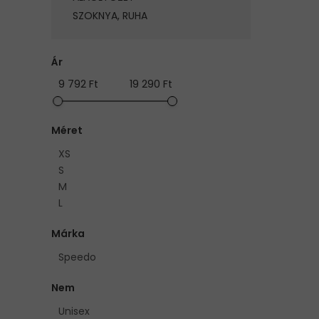
SZOKNYA, RUHA
Ár
9 792 Ft
19 290 Ft
Méret
XS
S
M
L
Márka
Speedo
Nem
Unisex