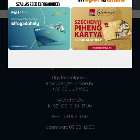
ELÉRHETŐSÉGEK:
MOVIRE KFT
9330 Kapuvár, Deák Ferenc u 18.
Ügyfélszolgálat:
emsport@t-online.hu
+36 30 5522290
Nyitvatartás:
K-SZ-CS: 9:00-17:00
H-P: 09:00-16:50
Szombat: 09:00-12:00