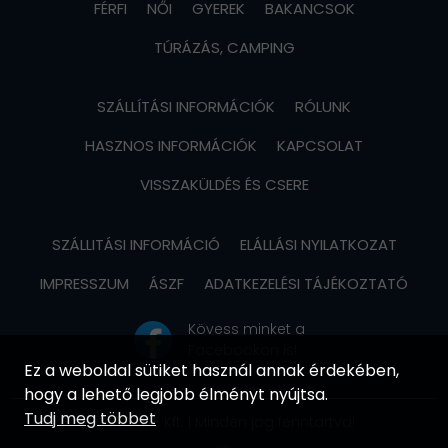
FÉRFI
NŐI
GYEREK
BAKANCSOK
TÚRÁZÁS, CAMPING
SZÁLLÍTÁSI INFORMÁCIÓK
RÓLUNK
HASZNOS INFORMÁCIÓK
KAPCSOLAT
VISSZAKÜLDÉS ÉS CSERE
SZÁLLITÁSI INFORMÁCIÓ
ELÁLLÁSI NYILATKOZAT
IMPRESSZUM
ÁSZF
ADATKEZELÉSI TÁJÉKOZTATÓ
Kövess minket a
Facebookon is!
Ez a weboldal sütiket használ annak érdekében,
hogy a lehető legjobb élményt nyújtsa.
Tudj meg többet
© MOVIRE Kft. | Minden jog fenntartva!