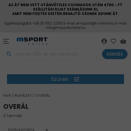
AZ ÁT NEM VETT UTÁNVÉTELES CSOMAGOK UTÁN 4780.- FT
SZÁLLITÁSI DIJAT SZÁMLÁZUNK KI,
AMIT NEM FIZETÉS ESETÉN BEHAJTÓ CÉGNEK ADUNK ÁT.
Ügyfélszolgálat: +36 30 552 2290 E-mail: emsport@t-online.hu E-mail:
info@msportonline.hu
account_circle
favorite_border
shopping_basket
search
KERESÉS
Szűrés
tune
Férfi
RUHÁZAT
OVERÁL
OVERÁL
0 termék