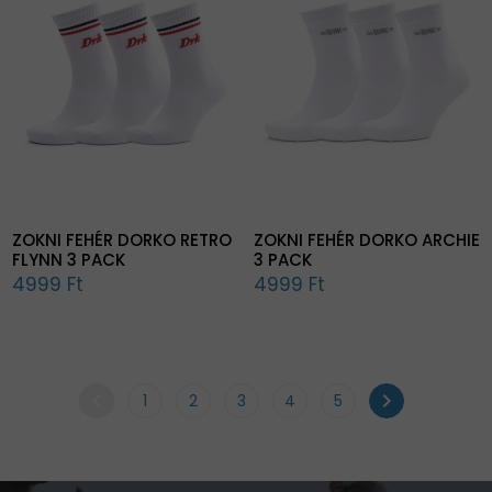
ZOKNI FEHÉR DORKO RETRO
ZOKNI FEHÉR DORKO ARCHIE
FLYNN 3 PACK
3 PACK
4999 Ft
4999 Ft
chevron_left
chevron_right
1
2
3
4
5