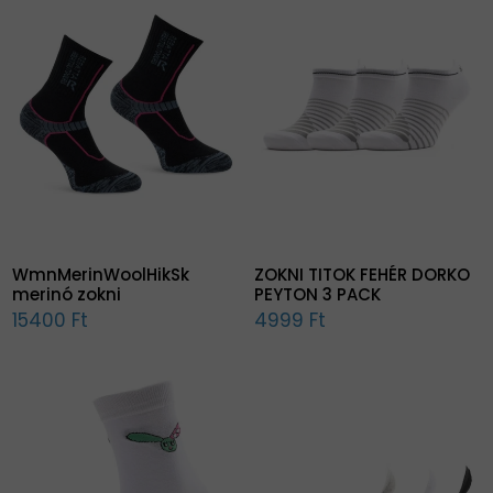
WmnMerinWoolHikSk
ZOKNI TITOK FEHÉR DORKO
merinó zokni
PEYTON 3 PACK
15400 Ft
4999 Ft