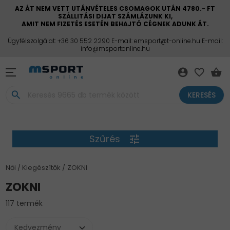
AZ ÁT NEM VETT UTÁNVÉTELES CSOMAGOK UTÁN 4780.- FT
SZÁLLITÁSI DIJAT SZÁMLÁZUNK KI,
AMIT NEM FIZETÉS ESETÉN BEHAJTÓ CÉGNEK ADUNK ÁT.
Ügyfélszolgálat: +36 30 552 2290 E-mail: emsport@t-online.hu E-mail:
info@msportonline.hu
account_circle
favorite_border
shopping_basket
search
KERESÉS
Szűrés
tune
Női
Kiegészítők
ZOKNI
ZOKNI
117 termék