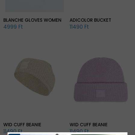
BLANCHE GLOVES WOMEN
ADICOLOR BUCKET
4999 Ft
11490 Ft
WID CUFF BEANIE
WID CUFF BEANIE
11490 Ft
11490 Ft