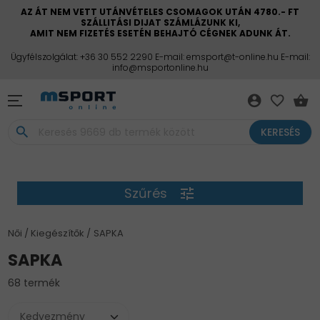
AZ ÁT NEM VETT UTÁNVÉTELES CSOMAGOK UTÁN 4780.- FT
SZÁLLITÁSI DIJAT SZÁMLÁZUNK KI,
AMIT NEM FIZETÉS ESETÉN BEHAJTÓ CÉGNEK ADUNK ÁT.
Ügyfélszolgálat: +36 30 552 2290 E-mail: emsport@t-online.hu E-mail:
info@msportonline.hu
account_circle
favorite_border
shopping_basket
search
KERESÉS
Szűrés
tune
Női
Kiegészítők
SAPKA
SAPKA
68 termék