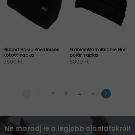
Ribbed Basic Bne Unisex
FrankieWarmBeanie Női
kötött sapka
polár sapka
6600 Ft
8800 Ft
chevron_left
chevron_right
1
2
3
4
5
Ne maradj le a legjobb ajánlatokról!