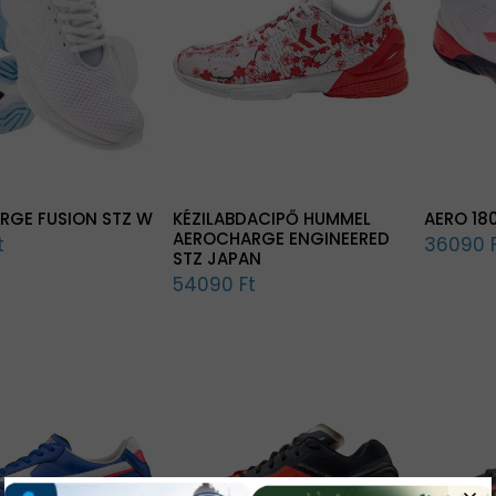
RGE FUSION STZ W
KÉZILABDACIPŐ HUMMEL
AERO 18
AEROCHARGE ENGINEERED
t
36090 
STZ JAPAN
54090 Ft