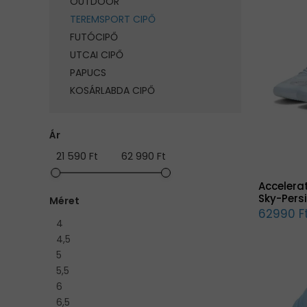
OUTDOOR
TEREMSPORT CIPŐ
FUTÓCIPŐ
UTCAI CIPŐ
PAPUCS
KOSÁRLABDA CIPŐ
Ár
21 590 Ft
62 990 Ft
Accelerat
Sky-Pers
Méret
62990 F
4
4,5
5
5,5
6
6,5