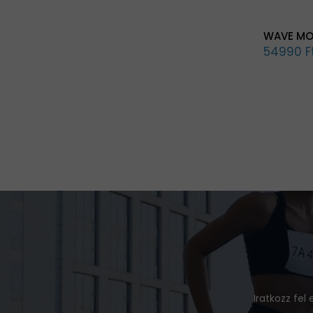
WAVE MO
54990 F
Iratkozz fel