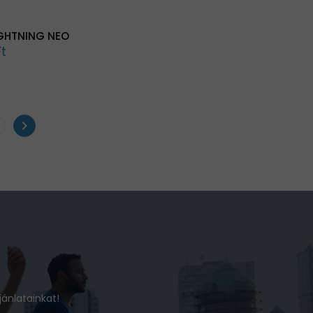
GHTNING NEO
t
chevron_right
jánlatainkat!