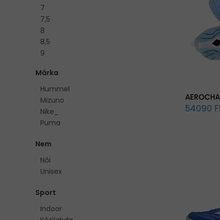
7
7,5
8
8,5
9
9,5
Márka
10
10,5
Hummel
AEROCHA
11
Mizuno
54090 F
11,5
Nike_
12
Puma
13
15
Nem
35
Női
36
Unisex
36,5
37
Sport
37,5
Indoor
38
Kézilabda