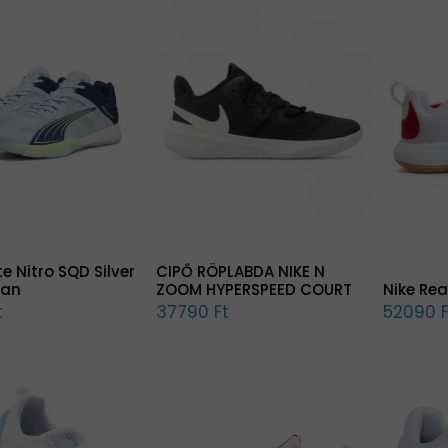
e Nitro SQD Silver
CIPŐ RÖPLABDA NIKE N
Nike Rea
ian
ZOOM HYPERSPEED COURT
52090 F
t
37790 Ft