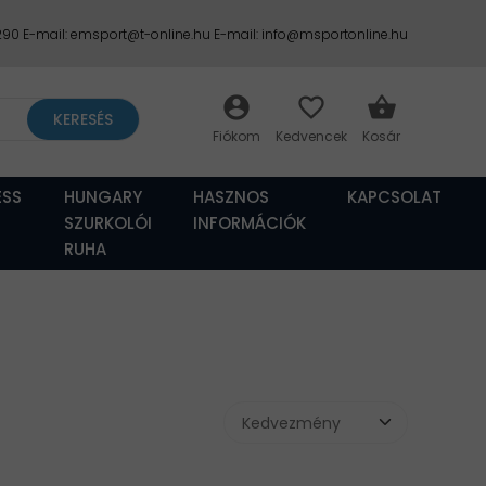
2290 E-mail: emsport@t-online.hu E-mail: info@msportonline.hu
account_circle
favorite_border
shopping_basket
KERESÉS
ESS
HUNGARY
HASZNOS
KAPCSOLAT
SZURKOLÓI
INFORMÁCIÓK
RUHA