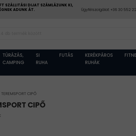
 SZÁLLITÁSI DIJAT SZÁMLÁZUNK KI,
CÉGNEK ADUNK ÁT.
Ügyfélszolgálat: +36 30 552 
TÚRÁZÁS,
SI
FUTÁS
KERÉKPÁROS
FITN
CAMPING
RUHA
RUHÁK
TEREMSPORT CIPŐ
MSPORT CIPŐ
k