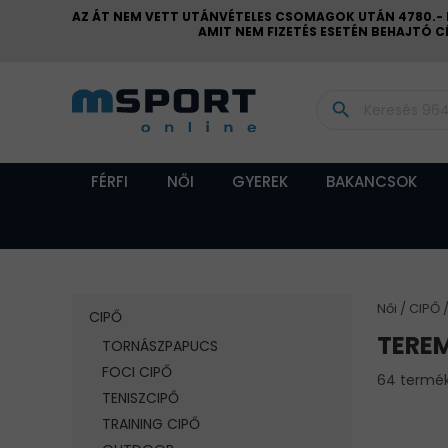
AZ ÁT NEM VETT UTÁNVÉTELES CSOMAGOK UTÁN 4780.- FT
AMIT NEM FIZETÉS ESETÉN BEHAJTÓ 
search
FÉRFI
NŐI
GYEREK
BAKANCSOK
Női
CIPŐ
CIPŐ
TERE
TORNÁSZPAPUCS
FOCI CIPŐ
64 termé
TENISZCIPŐ
TRAINING CIPŐ