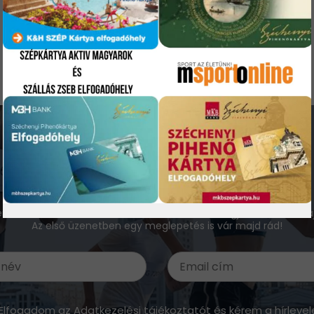
Ne maradj le a legjobb ajánlatokról!
 email értesítőnkre, ahol rendszeresen küldeni fogjuk az aktuális a
Az első üzenetben egy meglepetés is vár majd rád!
Elfogadom az
Adatkezelési tájékoztatót
és kérem a hírlevel