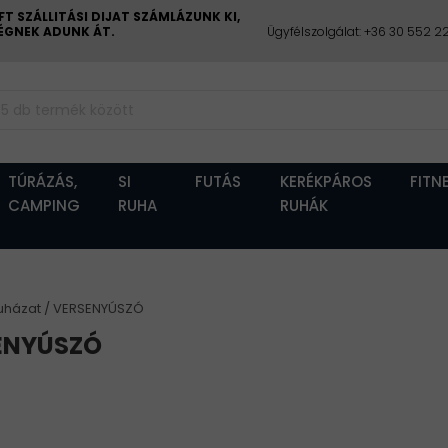
 SZÁLLITÁSI DIJAT SZÁMLÁZUNK KI,
CÉGNEK ADUNK ÁT.
Ügyfélszolgálat: +36 30 552 
TÚRÁZÁS,
SI
FUTÁS
KERÉKPÁROS
FITN
CAMPING
RUHA
RUHÁK
uházat
VERSENYÚSZÓ
ENYÚSZÓ