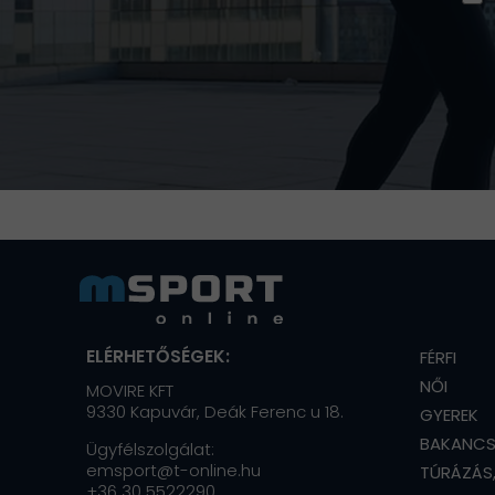
ELÉRHETŐSÉGEK:
FÉRFI
NŐI
MOVIRE KFT
9330 Kapuvár, Deák Ferenc u 18.
GYEREK
BAKANC
Ügyfélszolgálat:
emsport@t-online.hu
TÚRÁZÁS
+36 30 5522290