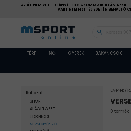
AZ ÁT NEM VETT UTÁNVÉTELES CSOMAGOK UTÁN 4780.- FT
AMIT NEM FIZETÉS ESETÉN BEHAJTÓ 
search
FÉRFI
NŐI
GYEREK
BAKANCSOK
Gyerek
R
Ruházat
VERS
SHORT
ALÁÖLTÖZET
0 termék
LEGGINGS
VERSENYÚSZÓ