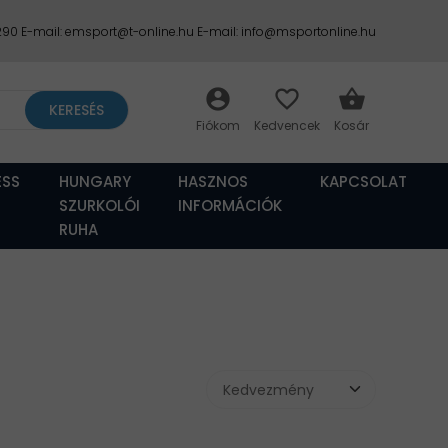
2290 E-mail: emsport@t-online.hu E-mail: info@msportonline.hu
account_circle
favorite_border
shopping_basket
KERESÉS
ESS
HUNGARY
HASZNOS
KAPCSOLAT
SZURKOLÓI
INFORMÁCIÓK
RUHA