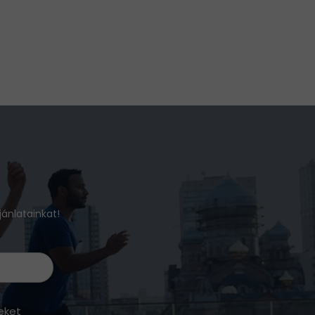
jánlatainkat!
eket