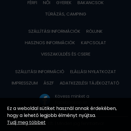
FÉRFI
NŐI
GYEREK
BAKANCSOK
TÚRÁZÁS, CAMPING
SZÁLLÍTÁSI INFORMÁCIÓK
RÓLUNK
HASZNOS INFORMÁCIÓK
KAPCSOLAT
VISSZAKÜLDÉS ÉS CSERE
SZÁLLITÁSI INFORMÁCIÓ
ELÁLLÁSI NYILATKOZAT
IMPRESSZUM
ÁSZF
ADATKEZELÉSI TÁJÉKOZTATÓ
Kövess minket a
Facebookon is!
Ez a weboldal sütiket használ annak érdekében,
hogy a lehető legjobb élményt nyújtsa.
Tudj meg többet
© MOVIRE Kft. | Minden jog fenntartva!