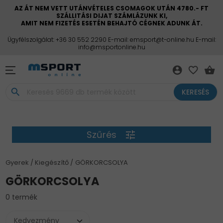
AZ ÁT NEM VETT UTÁNVÉTELES CSOMAGOK UTÁN 4780.- FT
SZÁLLITÁSI DIJAT SZÁMLÁZUNK KI,
AMIT NEM FIZETÉS ESETÉN BEHAJTÓ CÉGNEK ADUNK ÁT.
Ügyfélszolgálat: +36 30 552 2290 E-mail: emsport@t-online.hu E-mail:
info@msportonline.hu
account_circle
favorite_border
shopping_basket
search
KERESÉS
Szűrés
tune
Gyerek
Kiegészítő
GÖRKORCSOLYA
GÖRKORCSOLYA
0 termék