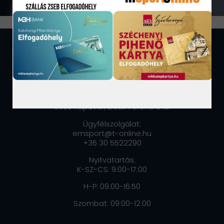
ELÉRHETŐSÉGEK:
MOVIRE KFT
9330 Kapuvár, Deák Ferenc u 18.
Ügyfélszolgálat:
emsport@t-online.hu
+36 30 5522290
Nyitvatartás:
K-SZ-CS: 9:00-17:00
H-P: 09:00-16:50
Szombat: 09:00-12:00