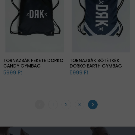
TORNAZSÁK FEKETE DORKO
TORNAZSÁK SÖTÉTKÉK
CANDY GYMBAG
DORKO EARTH GYMBAG
5999 Ft
5999 Ft
chevron_left
chevron_right
1
2
3