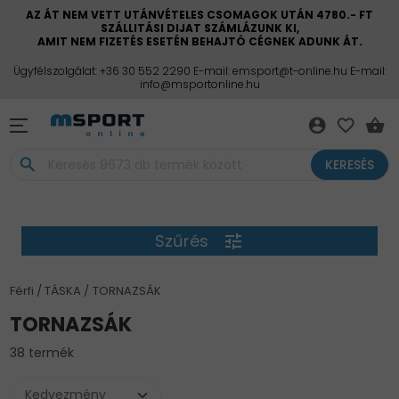
AZ ÁT NEM VETT UTÁNVÉTELES CSOMAGOK UTÁN 4780.- FT
SZÁLLITÁSI DIJAT SZÁMLÁZUNK KI,
AMIT NEM FIZETÉS ESETÉN BEHAJTÓ CÉGNEK ADUNK ÁT.
Ügyfélszolgálat: +36 30 552 2290 E-mail: emsport@t-online.hu E-mail:
info@msportonline.hu
account_circle
favorite_border
shopping_basket
search
KERESÉS
Szűrés
tune
Férfi
TÁSKA
TORNAZSÁK
TORNAZSÁK
38 termék