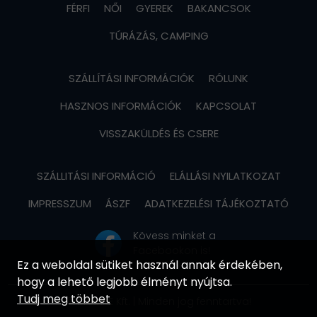
FÉRFI
NŐI
GYEREK
BAKANCSOK
TÚRÁZÁS, CAMPING
SZÁLLÍTÁSI INFORMÁCIÓK
RÓLUNK
HASZNOS INFORMÁCIÓK
KAPCSOLAT
VISSZAKÜLDÉS ÉS CSERE
SZÁLLITÁSI INFORMÁCIÓ
ELÁLLÁSI NYILATKOZAT
IMPRESSZUM
ÁSZF
ADATKEZELÉSI TÁJÉKOZTATÓ
Kövess minket a
Facebookon is!
Ez a weboldal sütiket használ annak érdekében,
hogy a lehető legjobb élményt nyújtsa.
Tudj meg többet
© MOVIRE Kft. | Minden jog fenntartva!