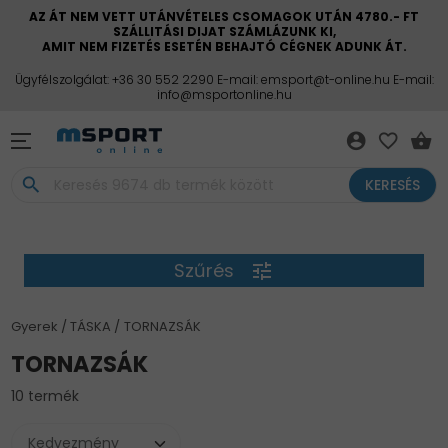
AZ ÁT NEM VETT UTÁNVÉTELES CSOMAGOK UTÁN 4780.- FT
SZÁLLITÁSI DIJAT SZÁMLÁZUNK KI,
AMIT NEM FIZETÉS ESETÉN BEHAJTÓ CÉGNEK ADUNK ÁT.
Ügyfélszolgálat: +36 30 552 2290 E-mail: emsport@t-online.hu E-mail:
info@msportonline.hu
account_circle
favorite_border
shopping_basket
search
KERESÉS
Szűrés
tune
Gyerek
TÁSKA
TORNAZSÁK
TORNAZSÁK
10 termék