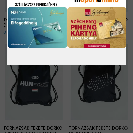
TORNAZSÁK SÖTÉTKÉK
TORNAZSÁK FEKETE DORKO
DORKO EARTH GYMBAG
EARTH GYMBAG
5999 Ft
5999 Ft
TORNAZSÁK FEKETE DORKO
TORNAZSÁK FEKETE DORKO