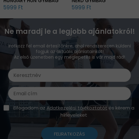
HUNGARY HUN GYMBAG
NERD GYMBAG
5999 Ft
5999 Ft
Ne maradj le a legjobb ajánlatokról!
Iratkozz fel email értesítőnkre, ahol rendszeresen küldeni
fogjuk az aktuális ajánlatainkat!
Az első üzenetben egy meglepetés is vár majd rád!
Elfogadom az
Adatkezelési tájékoztatót
és kérem a
hírleveleket
FELIRATKOZÁS