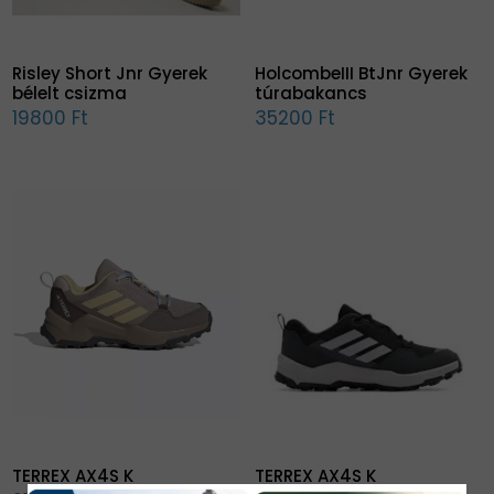
Risley Short Jnr Gyerek
HolcombeIII BtJnr Gyerek
bélelt csizma
túrabakancs
19800 Ft
35200 Ft
TERREX AX4S K
TERREX AX4S K