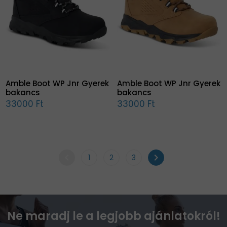
Amble Boot WP Jnr Gyerek
Amble Boot WP Jnr Gyerek
bakancs
bakancs
33000 Ft
33000 Ft
chevron_left
chevron_right
1
2
3
Ne maradj le a legjobb ajánlatokról!