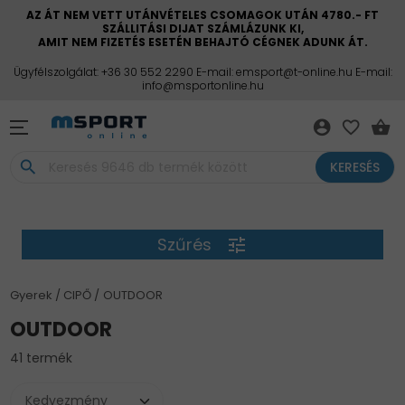
AZ ÁT NEM VETT UTÁNVÉTELES CSOMAGOK UTÁN 4780.- FT
SZÁLLITÁSI DIJAT SZÁMLÁZUNK KI,
AMIT NEM FIZETÉS ESETÉN BEHAJTÓ CÉGNEK ADUNK ÁT.
Ügyfélszolgálat: +36 30 552 2290 E-mail: emsport@t-online.hu E-mail:
info@msportonline.hu
account_circle
favorite_border
shopping_basket
search
KERESÉS
Szűrés
tune
Gyerek
CIPŐ
OUTDOOR
OUTDOOR
41 termék