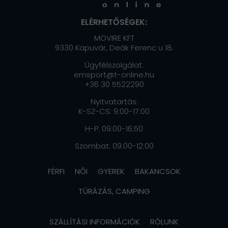
ELÉRHETŐSÉGEK:
MOVIRE KFT
9330 Kapuvár, Deák Ferenc u 18.
Ügyfélszolgálat:
emsport@t-online.hu
+36 30 5522290
Nyitvatartás:
K-SZ-CS: 9:00-17:00
H-P: 09:00-16:50
Szombat: 09:00-12:00
FÉRFI
NŐI
GYEREK
BAKANCSOK
TÚRÁZÁS, CAMPING
SZÁLLÍTÁSI INFORMÁCIÓK
RÓLUNK