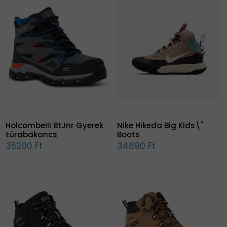
HolcombeIII BtJnr Gyerek
Nike Hikeda Big Kids\"
túrabakancs
Boots
35200 Ft
34890 Ft