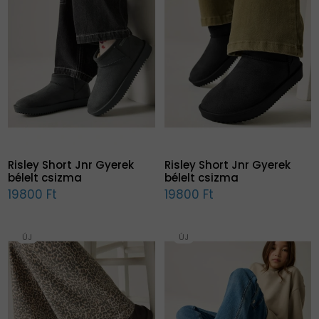
Risley Short Jnr Gyerek
Risley Short Jnr Gyerek
bélelt csizma
bélelt csizma
19800 Ft
19800 Ft
ÚJ
ÚJ