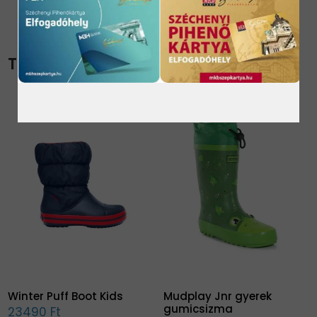
TOVÁBBI TERMÉKEK
Winter Puff Boot Kids
Mudplay Jnr gyerek
gumicsizma
23490 Ft