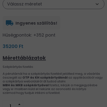
Válassz méretet
local_shipping
Ingyenes szállítás!
Hűségpontok: +352 pont
35200 Ft
Mérettáblázatok
Szépkártyás fizetés:
A pénztárnál ha a szépkártyás fizetést jelölted meg, a vásárlás
összegét az
OTP és KH
szépkártyáknál
az applikációból vagy
a szépkártya weboldalról át tudod utalni.
MBH és MKB szépkártyával
fizetsz, kérjük a megjegyzésbe
vagy e-mailben küld el nekünk az azonositó és kártya
számod hogy tudjuk intézni a fizetést.
arrow_drop_up