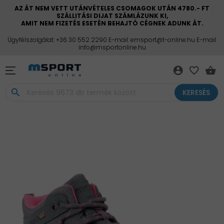
AZ ÁT NEM VETT UTÁNVÉTELES CSOMAGOK UTÁN 4780.- FT
SZÁLLITÁSI DIJAT SZÁMLÁZUNK KI,
AMIT NEM FIZETÉS ESETÉN BEHAJTÓ CÉGNEK ADUNK ÁT.
Ügyfélszolgálat: +36 30 552 2290 E-mail: emsport@t-online.hu E-mail:
info@msportonline.hu
account_circle
favorite_border
shopping_basket
search
KERESÉS