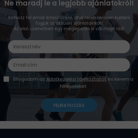
Ne maradj le a legjobb ajánlatokról!
Iratkozz fel email értesítőnkre, ahol rendszeresen küldeni
fogjuk az aktuális ajánlatainkat!
Az első üzenetben egy meglepetés is vár majd rád!
Elfogadom az
Adatkezelési tájékoztatót
és kérem a
hírleveleket
FELIRATKOZÁS