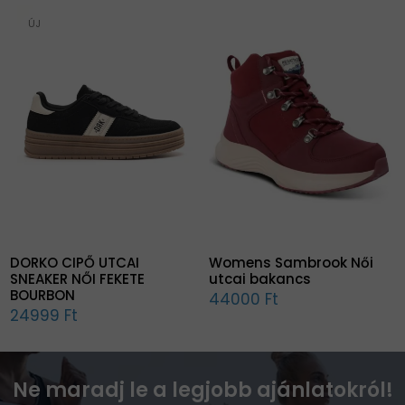
ÚJ
DORKO CIPŐ UTCAI
Womens Sambrook Női
SNEAKER NŐI FEKETE
utcai bakancs
BOURBON
44000 Ft
24999 Ft
Ne maradj le a legjobb ajánlatokról!