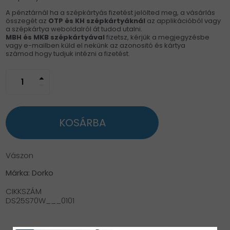
A pénztárnál ha a szépkártyás fizetést jelölted meg, a vásárlás
összegét az
OTP és KH
szépkártyáknál
az applikációból vagy
a szépkártya weboldalról át tudod utalni.
MBH és MKB szépkártyával
fizetsz, kérjük a megjegyzésbe
vagy e-mailben küld el nekünk az azonositó és kártya
számod hogy tudjuk intézni a fizetést.
arrow_drop_up
arrow_drop_down
KOSÁRBA
Vászon
Márka: Dorko
CIKKSZÁM
DS25S70W___0101