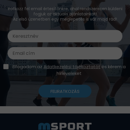
Iratkozz fel email értesítőnkre, ahol rendszeresen küldeni
fogjuk az aktuális ajánlatainkat!
Az első üzenetben egy meglepetés is vár majd rád!
Elfogadom az
Adatkezelési tájékoztatót
és kérem a
hírleveleket
FELIRATKOZÁS