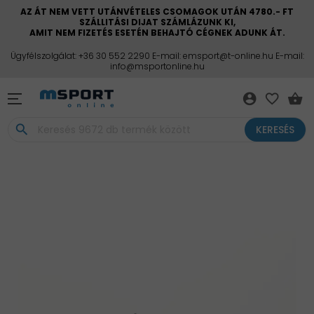
AZ ÁT NEM VETT UTÁNVÉTELES CSOMAGOK UTÁN 4780.- FT
SZÁLLITÁSI DIJAT SZÁMLÁZUNK KI,
AMIT NEM FIZETÉS ESETÉN BEHAJTÓ CÉGNEK ADUNK ÁT.
Ügyfélszolgálat: +36 30 552 2290 E-mail: emsport@t-online.hu E-mail:
info@msportonline.hu
account_circle
favorite_border
shopping_basket
search
KERESÉS