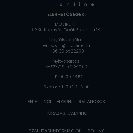
ELÉRHETŐSÉGEK:
MOVIRE KFT
9330 Kapuvár, Deák Ferenc u 18.
Ügyfélszolgálat:
emsport@t-online.hu
+36 30 5522290
Nyitvatartás:
K-SZ-CS: 9:00-17:00
H-P: 09:00-16:50
Szombat: 09:00-12:00
FÉRFI
NŐI
GYEREK
BAKANCSOK
TÚRÁZÁS, CAMPING
SZÁLLÍTÁSI INFORMÁCIÓK
RÓLUNK