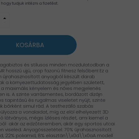
ogy tudjuk intézni a fizetést.
arrow_drop_up
arrow_drop_down
KOSÁRBA
agabiztos és stílusos minden mozdulatodban a
IR hosszú ujjú, crop fazonú fitnesz felsőben! Ez a
 újrahasznosított anyagból készült darab
k a környezettudatosság jegyében született,
a maximális kényelem és nőies megjelenés
n is. A szinte varrásmentes, bordázott dizájn
s tapintású és rugalmas viseletet nyújt, szinte
 bőrként simul rád. A testhezálló szabás
úlyozza a vonalaidat, míg az elöl elhelyezett 3D
ó látványos, mégis ízléses részlet, ami kiemel a
l  akár az edzőteremben, akár egy sportos utcai
n viseled. Anyagösszetétel: 70% újrahasznosított
id, 22% poliamid, 8% elasztán\\x0d\\x0aA modell