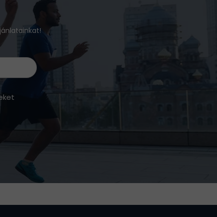
jánlatainkat!
eket