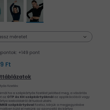
assz méretet
pontok: +149 pont
9 Ft
ttáblázatok
yás fizetés:
rnál ha a szépkártyás fizetést jelölted meg, a vásárlás
t az
OTP és KH
szépkártyáknál
az applikációból vagy
rtya weboldalról át tudod utalni.
 MKB szépkártyával
fizetsz, kérjük a megjegyzésbe
ailben küld el nekünk az azonositó és kártya