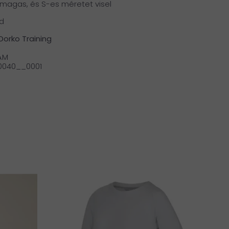
 magas, és S-es méretet visel
id
Dorko Training
ÁM
0040__0001