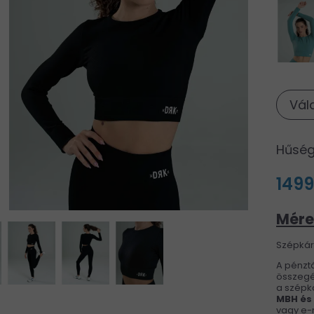
Vál
Hűség
1499
Mére
Szépkárt
A pénztá
összegé
a szépká
MBH és
vagy e-m