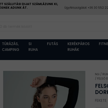
 SZÁLLITÁSI DIJAT SZÁMLÁZUNK KI,
CÉGNEK ADUNK ÁT.
Ügyfélszolgálat: +36 30 552 
TÚRÁZÁS,
SI
FUTÁS
KERÉKPÁROS
FITN
CAMPING
RUHA
RUHÁK
Női
RU
FELSŐ 
FELS
DORK
FEKETE