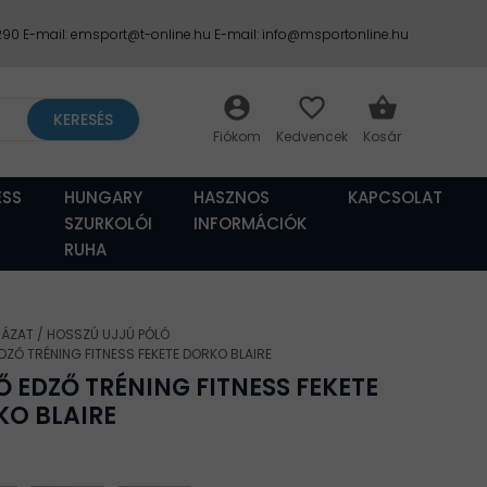
2290 E-mail: emsport@t-online.hu E-mail: info@msportonline.hu
account_circle
favorite_border
shopping_basket
KERESÉS
ESS
HUNGARY
HASZNOS
KAPCSOLAT
SZURKOLÓI
INFORMÁCIÓK
RUHA
HÁZAT
HOSSZÚ UJJÚ PÓLÓ
EDZŐ TRÉNING FITNESS FEKETE DORKO BLAIRE
Ő EDZŐ TRÉNING FITNESS FEKETE
O BLAIRE