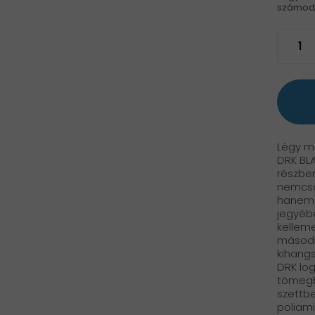
számod h
Légy m
DRK BLA
részben
nemcsa
hanem 
jegyébe
kelleme
második
kihangs
DRK log
tömegbő
szettbe
poliam