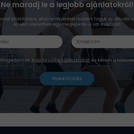
Ne maradj le a legjobb ajánlatokról!
 email értesítőnkre, ahol rendszeresen küldeni fogjuk az aktuális a
Az első üzenetben egy meglepetés is vár majd rád!
Elfogadom az
Adatkezelési tájékoztatót
és kérem a hírlevel
FELIRATKOZÁS