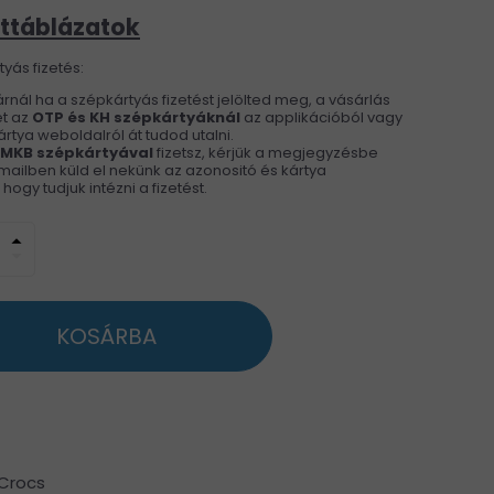
ttáblázatok
yás fizetés:
rnál ha a szépkártyás fizetést jelölted meg, a vásárlás
t az
OTP és KH
szépkártyáknál
az applikációból vagy
rtya weboldalról át tudod utalni.
 MKB szépkártyával
fizetsz, kérjük a megjegyzésbe
ailben küld el nekünk az azonositó és kártya
ogy tudjuk intézni a fizetést.
arrow_drop_up
arrow_drop_down
KOSÁRBA
 Crocs