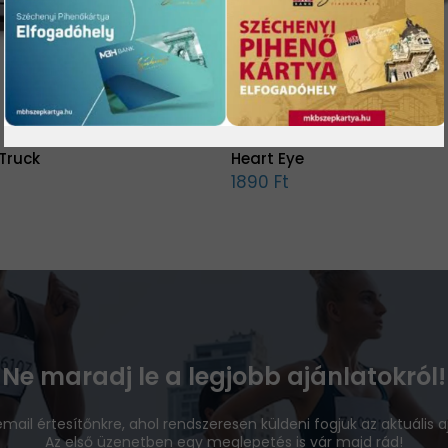
Truck
Heart Eye
1890 Ft
Ne maradj le a legjobb ajánlatokról!
 email értesítőnkre, ahol rendszeresen küldeni fogjuk az aktuális a
Az első üzenetben egy meglepetés is vár majd rád!