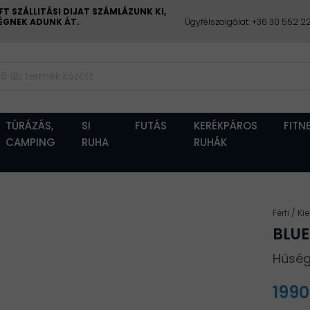
 SZÁLLITÁSI DIJAT SZÁMLÁZUNK KI,
CÉGNEK ADUNK ÁT.
Ügyfélszolgálat: +36 30 552 
TÚRÁZÁS,
SI
FUTÁS
KERÉKPÁROS
FITN
CAMPING
RUHA
RUHÁK
Férfi
Ki
BLUE
Hűség
1990