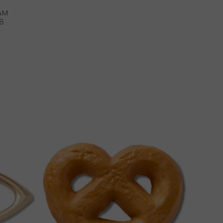
ÁM
78