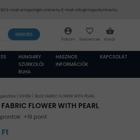
2290 E-mail: emsport@t-online.hu E-mail: info@msportonline.hu
account_circle
favorite_border
shopping_basket
KERESÉS
ESS
HUNGARY
HASZNOS
KAPCSOLAT
SZURKOLÓI
INFORMÁCIÓK
RUHA
egészítők
EGYÉB
BLUE FABRIC FLOWER WITH PEARL
 FABRIC FLOWER WITH PEARL
pontok: +19 pont
 Ft