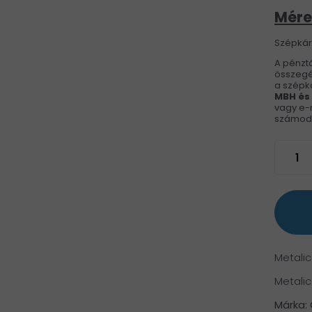
Mére
Szépkárt
A pénztá
összegé
a szépká
MBH és
vagy e-m
számod h
Metalic
Metalic
Márka: