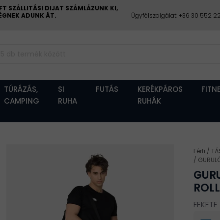
 SZÁLLITÁSI DIJAT SZÁMLÁZUNK KI,
CÉGNEK ADUNK ÁT.
Ügyfélszolgálat: +36 30 552 
TÚRÁZÁS,
SI
FUTÁS
KERÉKPÁROS
FITN
CAMPING
RUHA
RUHÁK
Férfi
TÁ
GURULÓ
GUR
ROLL
FEKETE