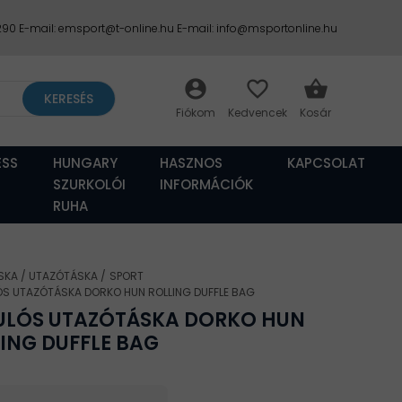
2290 E-mail: emsport@t-online.hu E-mail: info@msportonline.hu
account_circle
favorite_border
shopping_basket
KERESÉS
ESS
HUNGARY
HASZNOS
KAPCSOLAT
SZURKOLÓI
INFORMÁCIÓK
RUHA
SKA
UTAZÓTÁSKA
SPORT
S UTAZÓTÁSKA DORKO HUN ROLLING DUFFLE BAG
ULÓS UTAZÓTÁSKA DORKO HUN
ING DUFFLE BAG