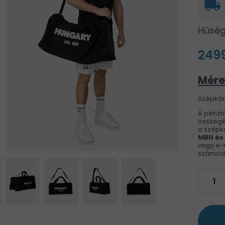
local_shipping
Hűség
2499
Mére
Szépkárt
A pénztá
összegé
a szépká
MBH és
vagy e-m
számod h