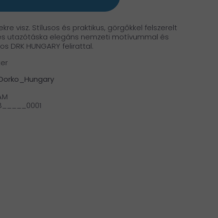
ekre visz. Stílusos és praktikus, görgőkkel felszerelt
és utazótáska elegáns nemzeti motívummal és
os DRK HUNGARY felirattal.
ter
 Dorko_Hungary
ÁM
8_____0001