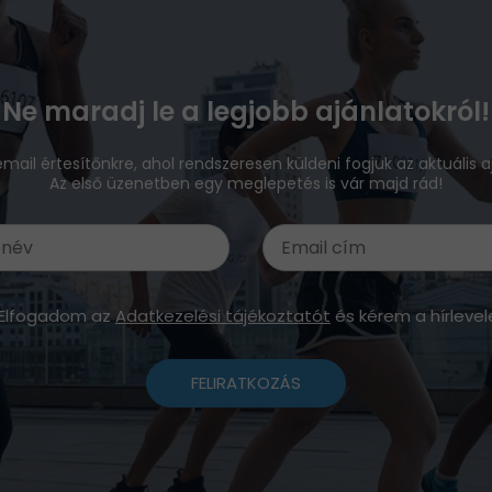
Ne maradj le a legjobb ajánlatokról!
 email értesítőnkre, ahol rendszeresen küldeni fogjuk az aktuális a
Az első üzenetben egy meglepetés is vár majd rád!
Elfogadom az
Adatkezelési tájékoztatót
és kérem a hírlevel
FELIRATKOZÁS