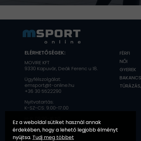
ELÉRHETŐSÉGEK:
FÉRFI
NŐI
MOVIRE KFT
9330 Kapuvár, Deák Ferenc u 18.
GYEREK
BAKANC
Ügyfélszolgálat:
emsport@t-online.hu
TÚRÁZÁS
+36 30 5522290
Nyitvatartás:
K-SZ-CS: 9:00-17:00
H-P: 09:00-16:50
Ez a weboldal sütiket használ annak
Szombat: 09:00-12:00
érdekében, hogy a lehető legjobb élményt
nyújtsa.
Tudj meg többet