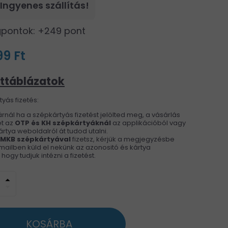
Ingyenes szállítás!
pontok: +249 pont
9 Ft
ttáblázatok
yás fizetés:
rnál ha a szépkártyás fizetést jelölted meg, a vásárlás
t az
OTP és KH
szépkártyáknál
az applikációból vagy
rtya weboldalról át tudod utalni.
 MKB szépkártyával
fizetsz, kérjük a megjegyzésbe
ailben küld el nekünk az azonositó és kártya
ogy tudjuk intézni a fizetést.
arrow_drop_up
arrow_drop_down
KOSÁRBA