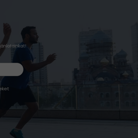
jánlatainkat!
eket