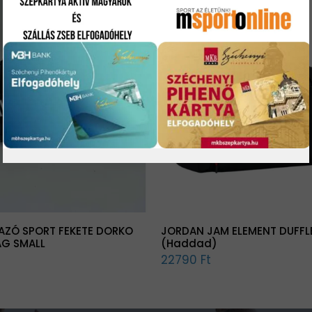
AZÓ SPORT FEKETE DORKO
JORDAN JAM ELEMENT DUFFL
AG SMALL
(Haddad)
22790 Ft