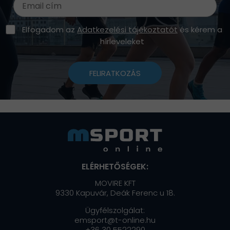
Elfogadom az
Adatkezelési tájékoztatót
és kérem a
hírleveleket
FELIRATKOZÁS
ELÉRHETŐSÉGEK:
MOVIRE KFT
9330 Kapuvár, Deák Ferenc u 18.
Ügyfélszolgálat:
emsport@t-online.hu
+36 30 5522290