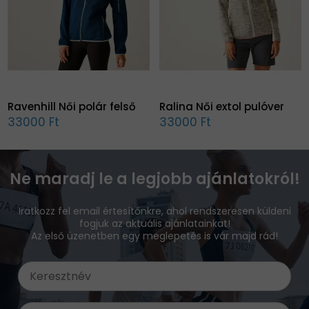
Ravenhill Női polár felső
Ralina Női extol pulóver
33000 Ft
33000 Ft
Ne maradj le a legjobb ajánlatokról!
Iratkozz fel email értesítőnkre, ahol rendszeresen küldeni
fogjuk az aktuális ajánlatainkat!
Az első üzenetben egy meglepetés is vár majd rád!