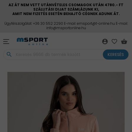
AZ ÁT NEM VETT UTÁNVÉTELES CSOMAGOK UTÁN 4780.- FT
SZÁLLITÁSI DIJAT SZÁMLÁZUNK KI,
AMIT NEM FIZETÉS ESETÉN BEHAJTÓ CÉGNEK ADUNK ÁT.
Ügyfélszolgálat: +36 30 552 2290 E-mail: emsport@t-online.hu E-mail:
info@msportonline.hu
account_circle
favorite_border
shopping_basket
search
KERESÉS