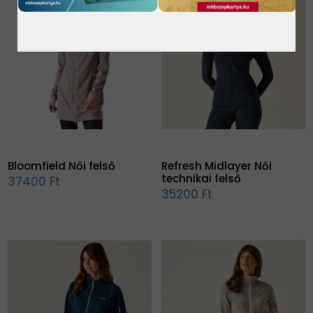
Bloomfield Női felső
Refresh Midlayer Női
technikai felső
37400 Ft
35200 Ft