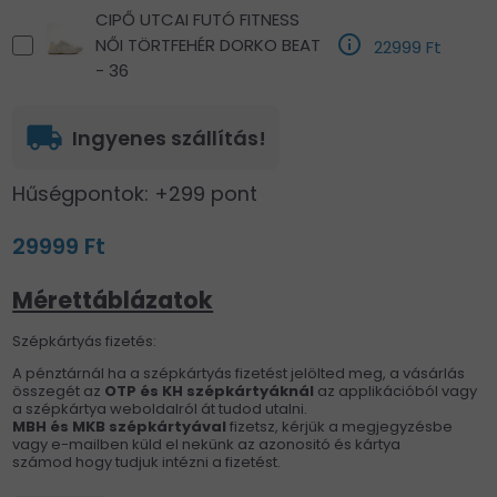
CIPŐ UTCAI FUTÓ FITNESS
info_outlined
NŐI TÖRTFEHÉR DORKO BEAT
22999 Ft
- 36
local_shipping
Ingyenes szállítás!
Hűségpontok: +299 pont
29999 Ft
Mérettáblázatok
Szépkártyás fizetés:
A pénztárnál ha a szépkártyás fizetést jelölted meg, a vásárlás
összegét az
OTP és KH
szépkártyáknál
az applikációból vagy
a szépkártya weboldalról át tudod utalni.
MBH és MKB szépkártyával
fizetsz, kérjük a megjegyzésbe
vagy e-mailben küld el nekünk az azonositó és kártya
számod hogy tudjuk intézni a fizetést.