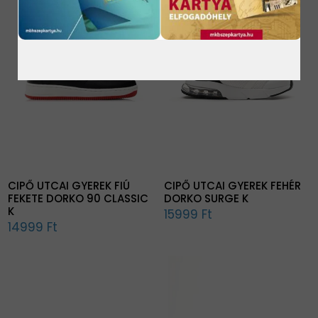
CIPŐ UTCAI GYEREK FIÚ
CIPŐ UTCAI GYEREK FEHÉR
FEKETE DORKO 90 CLASSIC
DORKO SURGE K
K
15999 Ft
14999 Ft