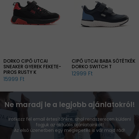
DORKO CIPŐ UTCAI
CIPŐ UTCAI BABA SÖTÉTKÉK
SNEAKER GYEREK FEKETE-
DORKO SWITCH T
PIROS RUSTY K
12999 Ft
15999 Ft
Ne maradj le a legjobb ajánlatokról!
Iratkozz fel email értesítőnkre, ahol rendszeresen küldeni
fogjuk az aktuális ajánlatainkat!
Az első üzenetben egy meglepetés is vár majd rád!