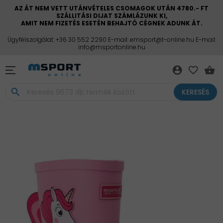
AZ ÁT NEM VETT UTÁNVÉTELES CSOMAGOK UTÁN 4780.- FT
SZÁLLITÁSI DIJAT SZÁMLÁZUNK KI,
AMIT NEM FIZETÉS ESETÉN BEHAJTÓ CÉGNEK ADUNK ÁT.
Ügyfélszolgálat: +36 30 552 2290 E-mail: emsport@t-online.hu E-mail:
info@msportonline.hu
account_circle
favorite_border
shopping_basket
search
KERESÉS