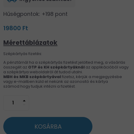
Hűségpontok: +198 pont
19800 Ft
Mérettáblázatok
Szépkártyás fizetés:
A pénztárnál ha a szépkártyás fizetést jelölted meg, a vásárlás
összegét az
OTP és KH
szépkártyáknál
az applikációból vagy
a szépkártya weboldalról át tudod utalni.
MBH és MKB szépkártyával
fizetsz, kérjük a megjegyzésbe
vagy e-mailben küld el nekünk az azonositó és kártya
számod hogy tudjuk intézni a fizetést.
arrow_drop_up
arrow_drop_down
KOSÁRBA