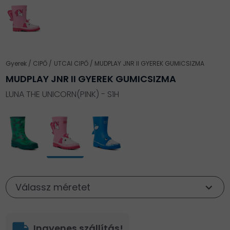
Gyerek
CIPŐ
UTCAI CIPŐ
MUDPLAY JNR II GYEREK GUMICSIZMA
MUDPLAY JNR II GYEREK GUMICSIZMA
LUNA THE UNICORN(PINK) - S1H
Válassz méretet
local_shipping
Ingyenes szállítás!