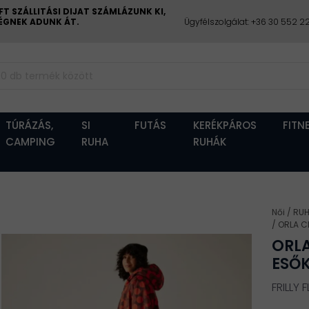
 SZÁLLITÁSI DIJAT SZÁMLÁZUNK KI,
CÉGNEK ADUNK ÁT.
Ügyfélszolgálat: +36 30 552 
TÚRÁZÁS,
SI
FUTÁS
KERÉKPÁROS
FITN
CAMPING
RUHA
RUHÁK
Női
RU
ORLA C
ORLA
ESŐ
FRILLY