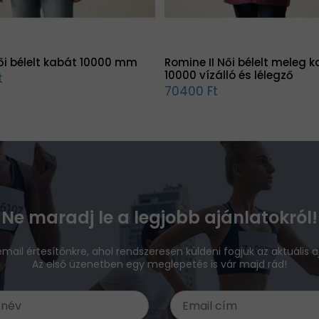
ői bélelt kabát 10000 mm
Romine II Női bélelt meleg 
10000 vízálló és lélegző
t
70400 Ft
Ne maradj le a legjobb ajánlatokról!
 email értesítőnkre, ahol rendszeresen küldeni fogjuk az aktuális a
Az első üzenetben egy meglepetés is vár majd rád!