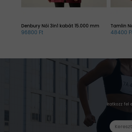
Denbury Női 3in1 kabát 15.000 mm
Tamlin N
96800 Ft
48400 F
Iratkozz fel