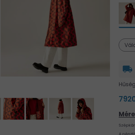
Vál
local_shipping
Hűség
7920
Mére
Szépkárt
A pénztá