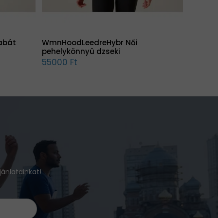
kabát
WmnHoodLeedreHybr Női
pehelykönnyû dzseki
55000 Ft
jánlatainkat!