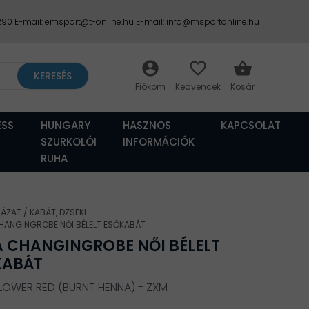
2290 E-mail: emsport@t-online.hu E-mail: info@msportonline.hu
account_circle
favorite_border
shopping_basket
KERESÉS
ESS
HUNGARY
HASZNOS
KAPCSOLAT
SZURKOLÓI
INFORMÁCIÓK
RUHA
HÁZAT
KABÁT, DZSEKI
HANGINGROBE NŐI BÉLELT ESŐKABÁT
 CHANGINGROBE NŐI BÉLELT
KABÁT
 FLOWER RED (BURNT HENNA) - ZXM