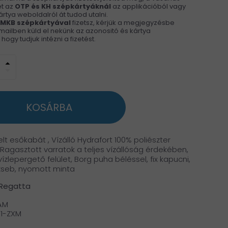
t az
OTP és KH
szépkártyáknál
az applikációból vagy
rtya weboldalról át tudod utalni.
 MKB szépkártyával
fizetsz, kérjük a megjegyzésbe
ailben küld el nekünk az azonositó és kártya
ogy tudjuk intézni a fizetést.
arrow_drop_up
arrow_drop_down
KOSÁRBA
elt esőkabát , Vízálló Hydrafort 100% poliészter
Ragasztott varratok a teljes vízállóság érdekében,
vízlepergető felület, Borg puha béléssel, fix kapucni,
 zseb, nyomott minta
 Regatta
ÁM
1-ZXM