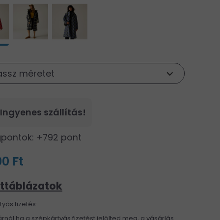
assz méretet
Ingyenes szállítás!
pontok: +792 pont
0 Ft
ttáblázatok
yás fizetés:
rnál ha a szépkártyás fizetést jelölted meg, a vásárlás