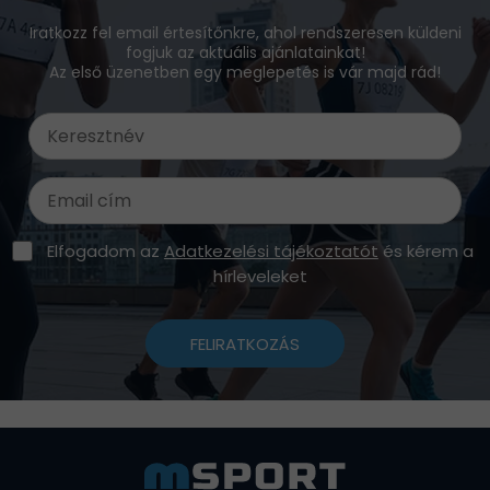
Iratkozz fel email értesítőnkre, ahol rendszeresen küldeni
fogjuk az aktuális ajánlatainkat!
Az első üzenetben egy meglepetés is vár majd rád!
Elfogadom az
Adatkezelési tájékoztatót
és kérem a
hírleveleket
FELIRATKOZÁS