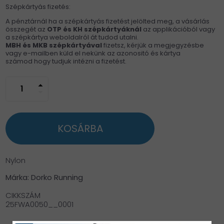
Szépkártyás fizetés:
A pénztárnál ha a szépkártyás fizetést jelölted meg, a vásárlás
összegét az
OTP és KH
szépkártyáknál
az applikációból vagy
a szépkártya weboldalról át tudod utalni.
MBH és MKB szépkártyával
fizetsz, kérjük a megjegyzésbe
vagy e-mailben küld el nekünk az azonositó és kártya
számod hogy tudjuk intézni a fizetést.
arrow_drop_up
arrow_drop_down
KOSÁRBA
Nylon
Márka: Dorko Running
CIKKSZÁM
25FWA0050__0001