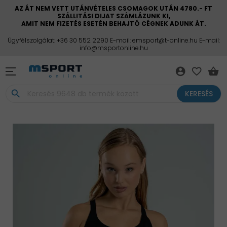
AZ ÁT NEM VETT UTÁNVÉTELES CSOMAGOK UTÁN 4780.- FT
SZÁLLITÁSI DIJAT SZÁMLÁZUNK KI,
AMIT NEM FIZETÉS ESETÉN BEHAJTÓ CÉGNEK ADUNK ÁT.
Ügyfélszolgálat: +36 30 552 2290 E-mail: emsport@t-online.hu E-mail:
info@msportonline.hu
account_circle
favorite_border
shopping_basket
search
KERESÉS