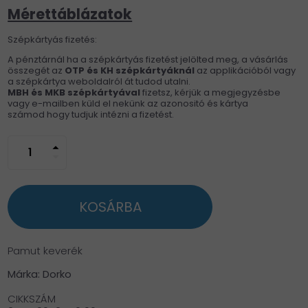
Mérettáblázatok
Szépkártyás fizetés:
A pénztárnál ha a szépkártyás fizetést jelölted meg, a vásárlás
összegét az
OTP és KH
szépkártyáknál
az applikációból vagy
a szépkártya weboldalról át tudod utalni.
MBH és MKB szépkártyával
fizetsz, kérjük a megjegyzésbe
vagy e-mailben küld el nekünk az azonositó és kártya
számod hogy tudjuk intézni a fizetést.
arrow_drop_up
arrow_drop_down
KOSÁRBA
Pamut keverék
Márka: Dorko
CIKKSZÁM