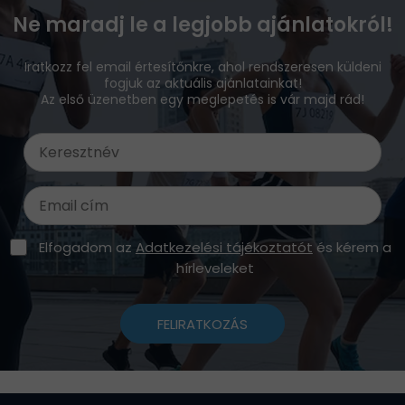
Ne maradj le a legjobb ajánlatokról!
Iratkozz fel email értesítőnkre, ahol rendszeresen küldeni
fogjuk az aktuális ajánlatainkat!
Az első üzenetben egy meglepetés is vár majd rád!
Elfogadom az
Adatkezelési tájékoztatót
és kérem a
hírleveleket
FELIRATKOZÁS