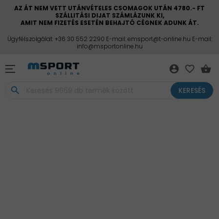
AZ ÁT NEM VETT UTÁNVÉTELES CSOMAGOK UTÁN 4780.- FT
SZÁLLITÁSI DIJAT SZÁMLÁZUNK KI,
AMIT NEM FIZETÉS ESETÉN BEHAJTÓ CÉGNEK ADUNK ÁT.
Ügyfélszolgálat: +36 30 552 2290 E-mail: emsport@t-online.hu E-mail:
info@msportonline.hu
account_circle
favorite_border
shopping_basket
search
KERESÉS