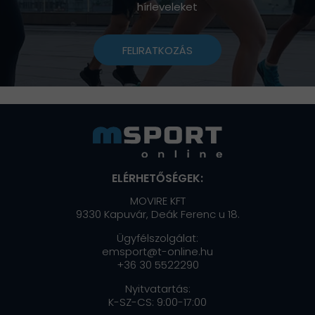
hírleveleket
FELIRATKOZÁS
ELÉRHETŐSÉGEK:
MOVIRE KFT
9330 Kapuvár, Deák Ferenc u 18.
Ügyfélszolgálat:
emsport@t-online.hu
+36 30 5522290
Nyitvatartás:
K-SZ-CS: 9:00-17:00