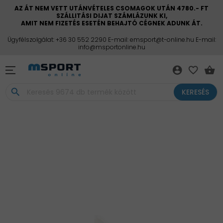
AZ ÁT NEM VETT UTÁNVÉTELES CSOMAGOK UTÁN 4780.- FT
SZÁLLITÁSI DIJAT SZÁMLÁZUNK KI,
AMIT NEM FIZETÉS ESETÉN BEHAJTÓ CÉGNEK ADUNK ÁT.
Ügyfélszolgálat: +36 30 552 2290 E-mail: emsport@t-online.hu E-mail:
info@msportonline.hu
account_circle
favorite_border
shopping_basket
search
KERESÉS