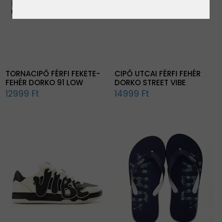
TORNACIPŐ FÉRFI FEKETE-
CIPŐ UTCAI FÉRFI FEHÉR
FEHÉR DORKO 91 LOW
DORKO STREET VIBE
12999 Ft
14999 Ft