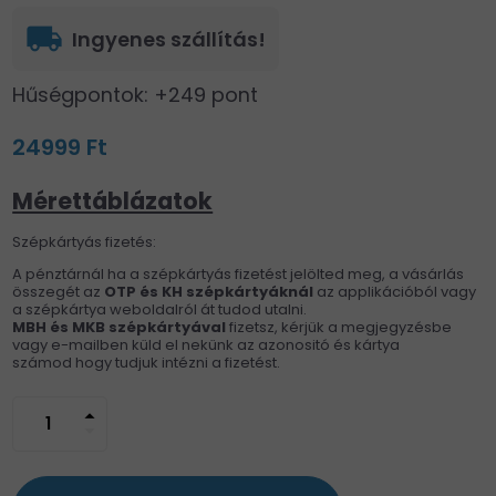
local_shipping
Ingyenes szállítás!
Hűségpontok: +249 pont
24999 Ft
Mérettáblázatok
Szépkártyás fizetés:
A pénztárnál ha a szépkártyás fizetést jelölted meg, a vásárlás
összegét az
OTP és KH
szépkártyáknál
az applikációból vagy
a szépkártya weboldalról át tudod utalni.
MBH és MKB szépkártyával
fizetsz, kérjük a megjegyzésbe
vagy e-mailben küld el nekünk az azonositó és kártya
számod hogy tudjuk intézni a fizetést.
arrow_drop_up
arrow_drop_down