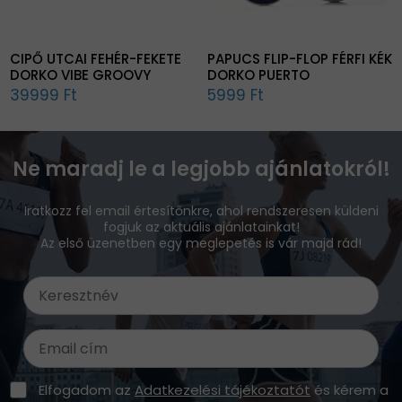
CIPŐ UTCAI FEHÉR-FEKETE
PAPUCS FLIP-FLOP FÉRFI KÉK
DORKO VIBE GROOVY
DORKO PUERTO
39999 Ft
5999 Ft
Ne maradj le a legjobb ajánlatokról!
Iratkozz fel email értesítőnkre, ahol rendszeresen küldeni
fogjuk az aktuális ajánlatainkat!
Az első üzenetben egy meglepetés is vár majd rád!
Elfogadom az
Adatkezelési tájékoztatót
és kérem a